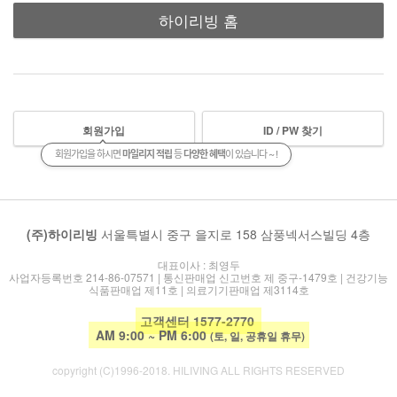
하이리빙 홈
회원가입
ID / PW 찾기
회원가입을 하시면
마일리지 적립
등
다양한 혜택
이 있습니다 ~ !
(주)하이리빙
서울특별시 중구 을지로 158 삼풍넥서스빌딩 4층
대표이사 : 최영두
사업자등록번호 214-86-07571 | 통신판매업 신고번호 제 중구-1479호 | 건강기능
식품판매업 제11호 | 의료기기판매업 제3114호
고객센터 1577-2770
AM 9:00 ~ PM 6:00
(토, 일, 공휴일 휴무)
copyright (C)1996-2018. HILIVING ALL RIGHTS RESERVED