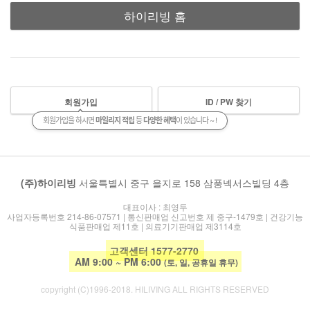
하이리빙 홈
회원가입
ID / PW 찾기
회원가입을 하시면
마일리지 적립
등
다양한 혜택
이 있습니다 ~ !
(주)하이리빙
서울특별시 중구 을지로 158 삼풍넥서스빌딩 4층
대표이사 : 최영두
사업자등록번호 214-86-07571 | 통신판매업 신고번호 제 중구-1479호 | 건강기능
식품판매업 제11호 | 의료기기판매업 제3114호
고객센터 1577-2770
AM 9:00 ~ PM 6:00
(토, 일, 공휴일 휴무)
copyright (C)1996-2018. HILIVING ALL RIGHTS RESERVED